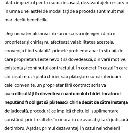
plata impozitul pentru suma incasată, dezavantajele ce survin
în urma unei astfel de modalităţi de a proceda sunt mult mai
mari decât beneficiile.
Deşi nematerializarea într-un înscris a înţelegerii dintre
proprietar şi chiriaş nu afectează valabilitatea acesteia,
convenţia fiind valabilă, primele probleme apar în situaţia în
care proprietarul este nevoit să dovedească, din varii motive,
existenţa şi conţinutul contractului. În concret, în cazul în care
chiriaşul refuză plata chiriei, sau plăteşte o sumă inferioară
celei convenite, un proprietar fără contract scris va
avea
dificultăţi în dovedirea cuantumului chiriei, locatorul
neputând fi obligat să plătească chiria decât de către instanţa
de judecată
, procedură ce implică cheltuieli suplimentare
constând, printre altele, în onorariu de avocat şi taxă judiciară
de timbru. Aşadar, primul dezavantaj, în cazul neîncheierii