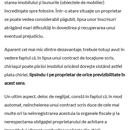
starea imobilului şi bunurile (obiectele de mobilier)
încredinţate spre folosire. Într-o atare situaţie un proprietar
se poate vedea considerabil păgubit, lipsa unor înscrisuri
atrăgând mari dificultăţi în dovedirea şi recuperarea unui
eventual prejudiciu.
Aparent cel mai mic dintre dezavantaje, trebuie totuşi avut în
vedere faptul că, în lipsa unui contract de locaţiune scris,
chiriaşul poate părăsi imobilul oricând doreşte sistând astfel
plata chiriei,
lipsindu-l pe proprietar de orice previzibilitate în
acest sens
.
Un ultim aspect, deloc de neglijat, constă în faptul că, în mod
automat, neîncheierea unui contract scris duce de cele mai
multe ori la neînregistrarea acestuia la organele fiscale şi la
nerespectarea obligaţiei proprietarului de achitare a
impozitului aferent veniturilor realizate din chirii.