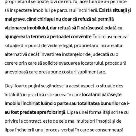
proprietarul se poate lovi de refuzul acestuia de a-i permite
să inspecteze imobilul pe parcursul închirierii.
Există situaţii şi
mai grave, când chiriaşul nu doar că refuză să permită
vizionarea imobilului, dar refuză să îl părăsească odată cu
ajungerea la termen a perioadei convenite
. Într-o asemenea
situaţie din punct de vedere legal, proprietarul nu are altă
alternativă decât învestirea instanţelor de judecată cu o
cerere prin care să solicite evacuarea locatarului, procedură
anevoioasă care presupune costuri suplimentare.
Deşi foarte puţini se gândesc la acest aspect, o situaţie des
întâlnită în practică este aceea în care
locatarul părăseşte
imobilul închiriat luând o parte sau totalitatea bunurilor ce i-
au fost predate spre folosinţă
. Lipsa unei formalităţi scrise cu
privire la contract, este de cele mai multe ori însoţită şi de
lipsa încheierii unui proces-verbal în care se consemnează