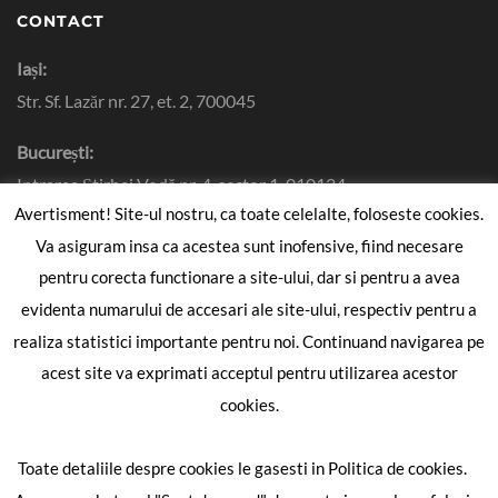
CONTACT
Iași:
Str. Sf. Lazăr nr. 27, et. 2, 700045
București:
Intrarea Știrbei Vodă nr. 4, sector 1, 010124
Avertisment! Site-ul nostru, ca toate celelalte, foloseste cookies.
+40 232 265 890
Va asiguram insa ca acestea sunt inofensive, fiind necesare
+40 727 349 369
pentru corecta functionare a site-ului, dar si pentru a avea
+40 332 408 998
evidenta numarului de accesari ale site-ului, respectiv pentru a
contact@avocatmitoseriu.ro
realiza statistici importante pentru noi. Continuand navigarea pe
acest site va exprimati acceptul pentru utilizarea acestor
URMĂREȘTE ȘI
cookies.
Baroul Iasi
Internet Technologies
Toate detaliile despre cookies le gasesti in Politica de cookies.