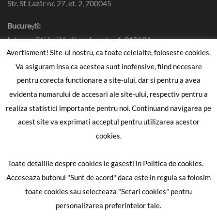
Str. Sf. Lazăr nr. 27, et. 2, 700045
București:
Intrarea Știrbei Vodă nr. 4, sector 1, 010124
Avertisment! Site-ul nostru, ca toate celelalte, foloseste cookies.
+40 232 265 890
Va asiguram insa ca acestea sunt inofensive, fiind necesare
+40 727 349 369
pentru corecta functionare a site-ului, dar si pentru a avea
+40 332 408 998
evidenta numarului de accesari ale site-ului, respectiv pentru a
contact@avocatmitoseriu.ro
realiza statistici importante pentru noi. Continuand navigarea pe
acest site va exprimati acceptul pentru utilizarea acestor
URMĂREȘTE ȘI
cookies.
Baroul Iasi
Internet Technologies
Toate detaliile despre cookies le gasesti in Politica de cookies.
Acceseaza butonul "Sunt de acord" daca este in regula sa folosim
toate cookies sau selecteaza "Setari cookies" pentru
personalizarea preferintelor tale.