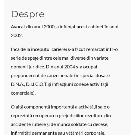
Despre
Avocat din anul 2000, a înfiinţat acest cabinet în anul
2002.
Înca de la începutul carierei s-a făcut remarcat într-o
serie de speţe dintre cele mai diverse din variate
domenii juridice. Din anul 2004 s-a ocupat
preponderent de cauze penale (în special dosare
D.N.A., D.I.I.C.O.T. şi infracţiuni conexe activităţii
comerciale).
O altă componentă importantă a activităţii sale o
reprezintă recuperarea prejudiciilor rezultate din
accidente rutiere şi de muncă soldate cu decese,
infirmităţi permanente sau vătămări corporale.