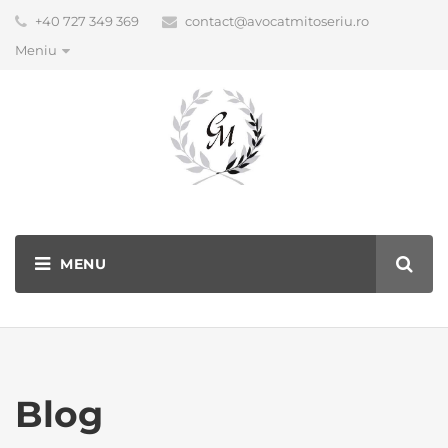
+40 727 349 369
contact@avocatmitoseriu.ro
Meniu
Blog