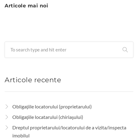
Navigare
Articole mai noi
în
articole
Articole recente
Obligaţiile locatorului (proprietarului)
Obligaţiile locatarului (chiriaşului)
Dreptul proprietarului/locatorului de a vizita/inspecta
imobilul