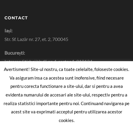
CONTACT
Iași:
Str. Sf. Lazăr nr. 27, et. 2, 700045
București:
Intrarea Știrbei Vodă nr. 4, sector 1, 010124
Avertisment! Site-ul nostru, ca toate celelalte, foloseste cookies.
+40 232 265 890
Va asiguram insa ca acestea sunt inofensive, fiind necesare
+40 727 349 369
pentru corecta functionare a site-ului, dar si pentru a avea
+40 332 408 998
evidenta numarului de accesari ale site-ului, respectiv pentru a
contact@avocatmitoseriu.ro
realiza statistici importante pentru noi. Continuand navigarea pe
acest site va exprimati acceptul pentru utilizarea acestor
URMĂREȘTE ȘI
cookies.
Baroul Iasi